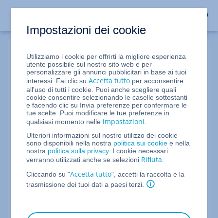
Impostazioni dei cookie
Utilizziamo i cookie per offrirti la migliore esperienza
La mia area cliente IONOS
utente possibile sul nostro sito web e per
personalizzare gli annunci pubblicitari in base ai tuoi
Accetta tutto
interessi. Fai clic su
per acconsentire
all'uso di tutti i cookie. Puoi anche scegliere quali
ID cliente, indirizzo e-mail o dominio
cookie consentire selezionando le caselle sottostanti
e facendo clic su Invia preferenze per confermare le
tue scelte. Puoi modificare le tue preferenze in
impostazioni
qualsiasi momento nelle
.
Hai dimenticato i dati di accesso?
Ulteriori informazioni sul nostro utilizzo dei cookie
Dimenticato la password?
sono disponibili nella nostra
politica sui cookie
e nella
nostra
politica sulla privacy
. I cookie necessari
Rifiuta
verranno utilizzati anche se selezioni
.
Continua
Accetta tutto
Cliccando su "
", accetti la raccolta e la
trasmissione dei tuoi dati a paesi terzi.
Non sei ancora cliente IONOS?
Diventa cliente e approfitta delle nostre offerte.